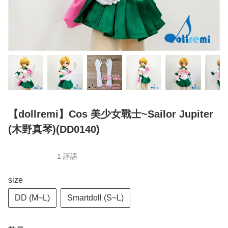
【dollremi】Cos 美少女戰士~Sailor Jupiter
(木野真琴)(DD0140)
1 評語
size
DD (M~L)
Smartdoll (S~L)