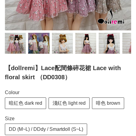
【dollremi】Lace配間條碎花裙 Lace with
floral skirt （DD0308）
Colour
暗紅色 dark red
淺紅色 light red
啡色 brown
Size
DD (M~L) / DDdy / Smartdoll (S~L)