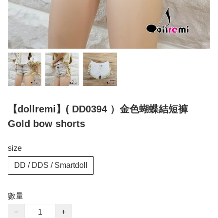
【dollremi】( DD0394 ）金色蝴蝶結短褲
Gold bow shorts
size
DD / DDS / Smartdoll
數量
−
+