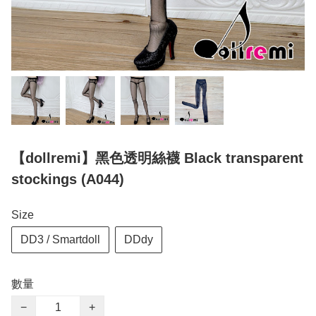
【dollremi】黑色透明絲襪 Black transparent
stockings (A044)
Size
DD3 / Smartdoll
DDdy
數量
−
+