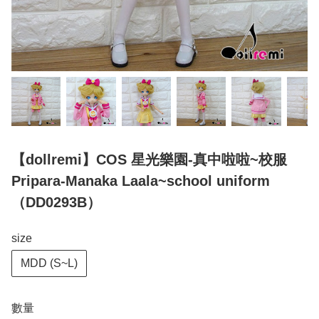
【dollremi】COS 星光樂園-真中啦啦~校服
Pripara-Manaka Laala~school uniform
（DD0293B）
size
MDD (S~L)
數量