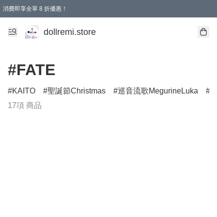
消費即享全單 8 折優惠！
購物滿 HKD 1500.00即享免運費優惠！（適用於 本地送貨、本地取貨、國際送貨 )
dollremi.store
#FATE
KAITO
聖誕節Christmas
巡音流歌MegurineLuka
萬
17項 商品