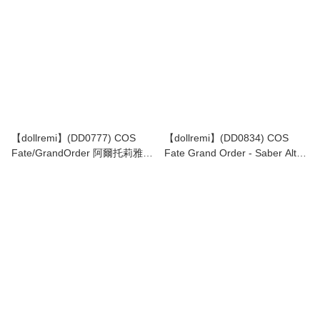
【dollremi】(DD0777) COS
【dollremi】(DD0834) COS
Fate/GrandOrder 阿爾托莉雅·
Fate Grand Order - Saber Alter
潘德拉貢-白槍呆 Saber/Artoria
背心睡衣 Vest pajamas Ver.
Pendragon-Lancer