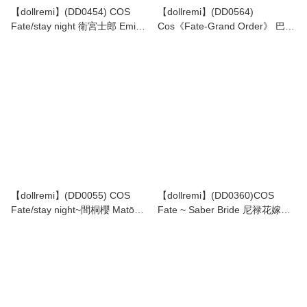
【dollremi】(DD0454) COS
【dollremi】(DD0564)
Fate/stay night 衛宮士郎 Emiya
Cos《Fate-Grand Order》 巴御
Shirou
前 ともえごぜん 英靈旅裝
Tomoe Gozen -Archer Inferno
【dollremi】(DD0055) COS
【dollremi】(DD0360)COS
Fate/stay night~間桐櫻 Matō
Fate ~ Saber Bride 尼禄花嫁
Sakura
Ver.2