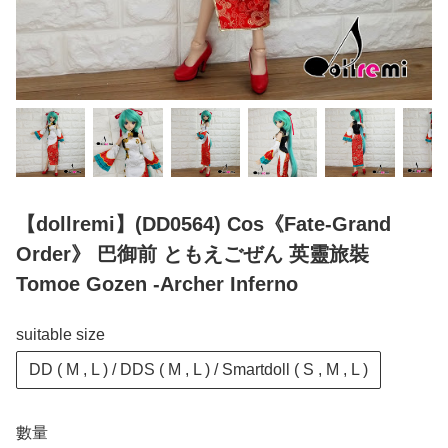
【dollremi】(DD0564) Cos《Fate-Grand
Order》 巴御前 ともえごぜん 英靈旅裝
Tomoe Gozen -Archer Inferno
suitable size
DD ( M , L ) / DDS ( M , L ) / Smartdoll ( S , M , L )
數量