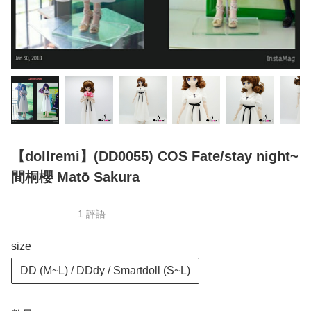
【dollremi】(DD0055) COS Fate/stay night~
間桐櫻 Matō Sakura
1 評語
size
DD (M~L) / DDdy / Smartdoll (S~L)