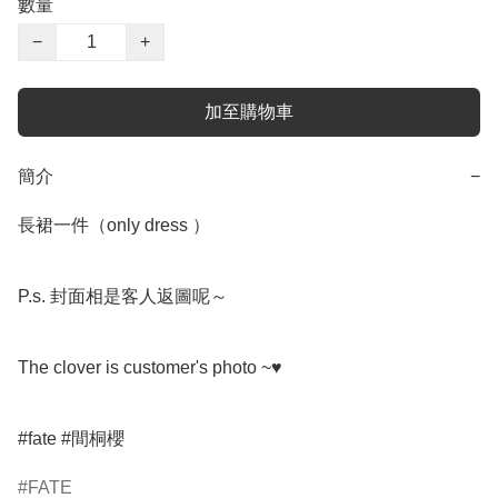
數量
−
+
加至購物車
簡介
−
長裙一件（only dress ）

P.s. 封面相是客人返圖呢～

The clover is customer's photo ~♥️

FATE