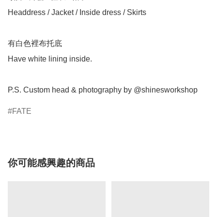
Headdress / Jacket / Inside dress / Skirts 

有白色裡布托底

Have white lining inside.

P.S. Custom head & photography by @shinesworkshop
FATE
你可能感興趣的商品