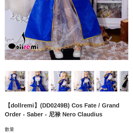
【dollremi】(DD0249B) Cos Fate / Grand
Order - Saber - 尼禄 Nero Claudius
數量