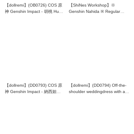
【dollremi】(OB0726) COS 原
【ShiNes Workshop】※
神 Genshin Impact - 胡桃 Hu
Genshin Nahida ※ Regular
Tao
acrylic eyes ※
【dollremi】(DD0793) COS 原
【dollremi】(DD0794) Off-the-
神 Genshin Impact - 納西妲
shoulder weddingdress with a
Nahida
Court train 露肩式宮廷拖尾婚紗