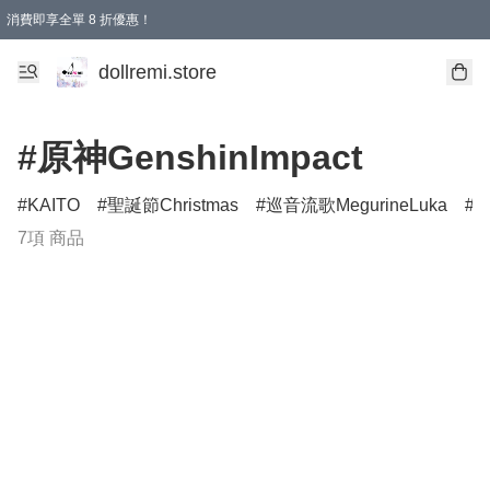
消費即享全單 8 折優惠！
購物滿 HKD 1500.00即享免運費優惠！（適用於 本地送貨、本地取貨、國際送貨 )
dollremi.store
#原神GenshinImpact
KAITO
聖誕節Christmas
巡音流歌MegurineLuka
萬
7項 商品