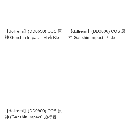
【dollremi】(DD0690) COS 原
【dollremi】(DD0806) COS 原
神 Genshin Impact - 可莉 Klee
神 Genshin Impact - 行秋
~The Spark Night
Xingqiu (管家 butler)
【dollremi】(DD0900) COS 原
神 (Genshin Impact) 旅行者 熒
Lumine