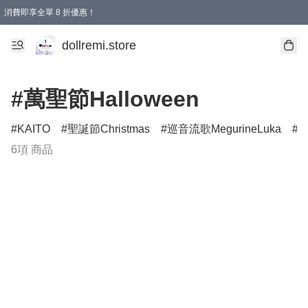
消費即享全單 8 折優惠！
購物滿 HKD 1500.00即享免運費優惠！（適用於 本地送貨、本地取貨、國際送貨 )
dollremi.store
#萬聖節Halloween
KAITO
聖誕節Christmas
巡音流歌MegurineLuka
6項 商品