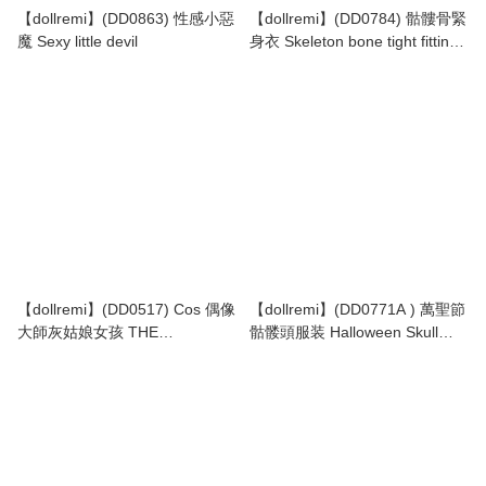
【dollremi】(DD0863) 性感小惡
【dollremi】(DD0784) 骷髏骨緊
魔 Sexy little devil
身衣 Skeleton bone tight fitting
suit
【dollremi】(DD0517) Cos 偶像
【dollremi】(DD0771A ) 萬聖節
大師灰姑娘女孩 THE
骷髅頭服装 Halloween Skull
IDOLM@STER CINDERELLA
Costume
GIRLS 鷺沢文香 Sagisawa
Fumika 萬聖節裝 Halloween
Costume