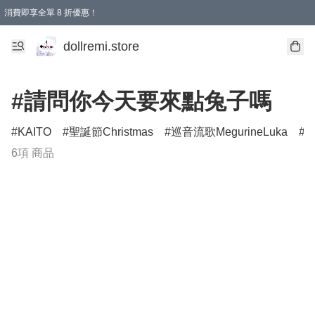
消費即享全單 8 折優惠！
購物滿 HKD 1500.00即享免運費優惠！（適用於 本地送貨、本地取貨、國際送貨 )
dollremi.store
#請問你今天要來點兔子嗎
KAITO
聖誕節Christmas
巡音流歌MegurineLuka
萬
6項 商品